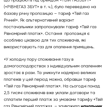
що працюють під брендом «ТВІЙ ГАЗЗБУТ»
(«РІВНЕГАЗ ЗБУТ» в т. ч.), було переведено на
базову річну пропозицію – тариф «Твій газ
Річний». Як альтернативний варіант
постачальники запропонували тариф «Твій газ
Рівномірний платіж». Остання пропозиція є
особливо цікавою для тих споживачів, які
використовують газ для опалення приміщень.
«У холодну пору споживання газу в
домогосподарствах з індивідуальним опаленням
зростає в рази. Та уникнути надмірно великих
платежів у цей період можна, обравши тариф
«Твій газ Рівномірний платіж». На сьогодні понад
2,5 тисячі споживачів вже уклали договори та
сплатили перший платіж за умовами тарифу «Твій
газ Рівномірний платіж»», – зауважила
начальник