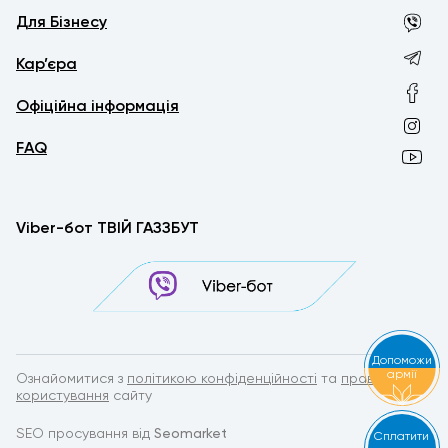
Для Бізнесу
Кар’єра
Офіційна інформація
FAQ
Viber-бот ТВІЙ ГАЗЗБУТ
Допоможи
армії
Ознайомитися з
політикою конфіденційності
та
правилами
користування
сайту
SEO просування від
Seomarket
Сплатити