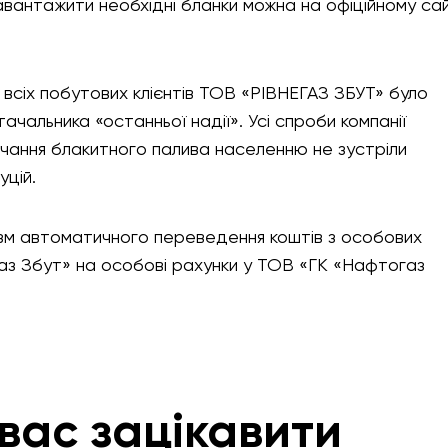
авантажити необхідні бланки можна на офіційному сай
 всіх побутових клієнтів ТОВ «РІВНЕГАЗ ЗБУТ» було
альника «останньої надії». Усі спроби компанії
ачання блакитного палива населенню не зустріли
уцій.
зм автоматичного переведення коштів з особових
газ Збут» на особові рахунки у ТОВ «ГК «Нафтогаз
вас зацікавити