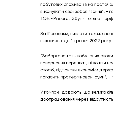
побутових споживачів на постачал
виконувати свої зобов’язання”, -
ТОВ «Рівнегаз Збут» Тетяна Пар
За її словами, виплати також спо
накопичені до 1 травня 2022 року.
“Заборгованість побутових спожи
повернення переплат, ці кошти нео
спосіб, підтримки економіки держ
погасити протерміновані суми”, -
У компанії додають, що велика кіл
доопрацювання через відсутність 