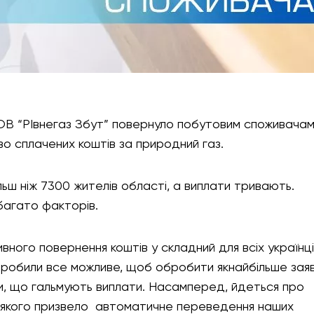
ОВ “РІвнегаз Збут” повернуло побутовим споживача
во сплачених коштів за природний газ.
льш ніж 7300 жителів області, а виплати тривають.
багато факторів.
вного повернення коштів у складний для всіх українц
 зробили все можливе, щоб обробити якнайбільше заяв
ини, що гальмують виплати. Насамперед, йдеться про
о якого призвело автоматичне переведення наших