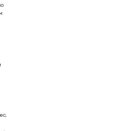
но
м
м
ес.