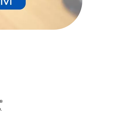
м
ів
.