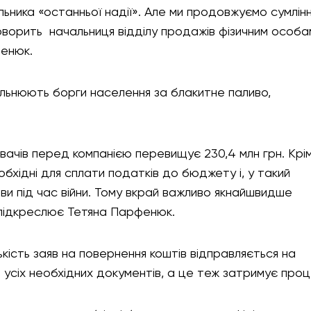
ьника «останньої надії». Але ми продовжуємо сумлін
 говорить начальниця відділу продажів фізичним особа
фенюк.
вільнюють борги населення за блакитне паливо,
вачів перед компанією перевищує 230,4 млн грн. Крі
бхідні для сплати податків до бюджету і, у такий
ави під час війни. Тому вкрай важливо якнайшвидше
 підкреслює Тетяна Парфенюк.
ькість заяв на повернення коштів відправляється на
усіх необхідних документів, а це теж затримує проц