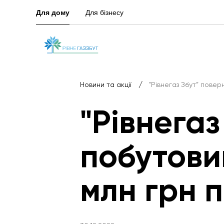
Для дому
Для бізнесу
/
Новини та акції
"Рівнегаз Збут” пове
"Рівнегаз
побутови
млн грн 