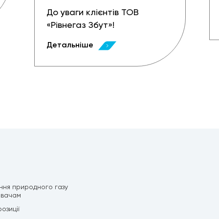
До уваги клієнтів ТОВ
«Рівнегаз Збут»!
Детальніше
ння природного газу
ивачам
озиції