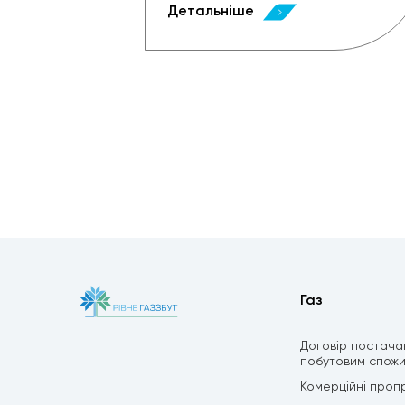
Детальніше
Газ
Договір постача
побутовим спож
Комерційні пропр