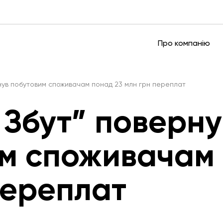
Про компанію
рнув побутовим споживачам понад 23 млн грн переплат
 Збут” поверну
м споживачам 
переплат