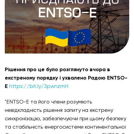
Рішення про це було розглянуто вчора в
екстреному порядку і ухвалено Радою ENTSO-
E
https://bit.ly/3pwnzmH
"ENTSO-E та його члени розуміють
невідкладність рішення запиту на екстрену
синхронізацію, забезпечуючи при цьому безпеку
та стабільність енергосистеми континентальної